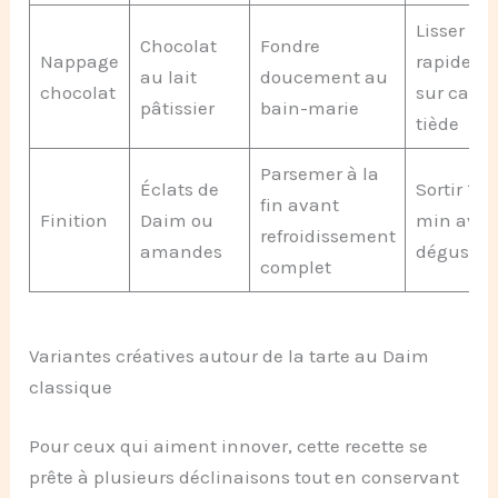
Lisser
Chocolat
Fondre
Nappage
rapideme
au lait
doucement au
chocolat
sur cara
pâtissier
bain-marie
tiède
Parsemer à la
Éclats de
Sortir 10
fin avant
Finition
Daim ou
min avan
refroidissement
amandes
dégustat
complet
Variantes créatives autour de la tarte au Daim
classique
Pour ceux qui aiment innover, cette recette se
prête à plusieurs déclinaisons tout en conservant