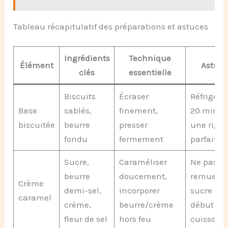
Tableau récapitulatif des préparations et astuces
Ingrédients
Technique
Élément
Astuce
clés
essentielle
Biscuits
Écraser
Réfrigére
Base
sablés,
finement,
20 min p
biscuitée
beurre
presser
une rigid
fondu
fermement
parfaite
Sucre,
Caraméliser
Ne pas
beurre
doucement,
remuer l
Crème
demi-sel,
incorporer
sucre en
caramel
crème,
beurre/crème
début de
fleur de sel
hors feu
cuisson